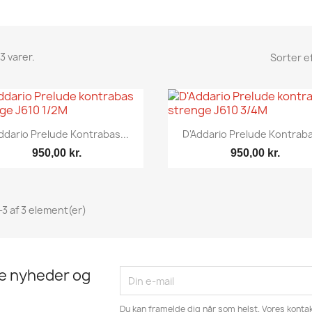
3 varer.
Sorter ef
Vis her
Vis her


ddario Prelude Kontrabas...
D'Addario Prelude Kontraba
950,00 kr.
950,00 kr.
-3 af 3 element(er)
te nyheder og
Du kan framelde dig når som helst. Vores kontak