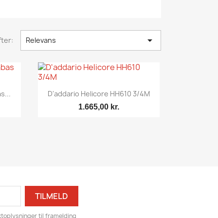

ter:
Relevans
Vis her

s...
D'addario Helicore HH610 3/4M
1.665,00 kr.
toplysninger til framelding