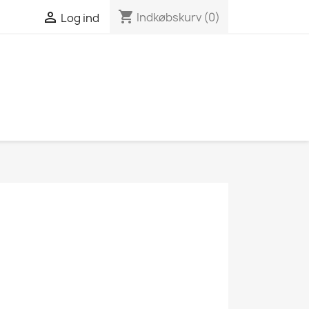
shopping_cart

Indkøbskurv
(0)
Log ind