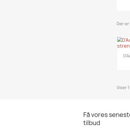
Der er 
D'A
Viser 1
Få vores senes
tilbud