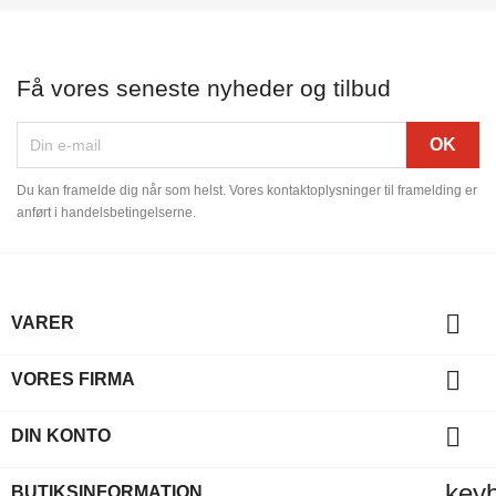
Få vores seneste nyheder og tilbud
Du kan framelde dig når som helst. Vores kontaktoplysninger til framelding er
anført i handelsbetingelserne.

VARER

VORES FIRMA

DIN KONTO
key
BUTIKSINFORMATION