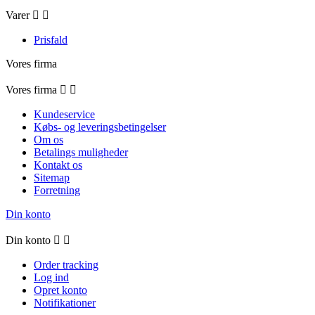
Varer


Prisfald
Vores firma
Vores firma


Kundeservice
Købs- og leveringsbetingelser
Om os
Betalings muligheder
Kontakt os
Sitemap
Forretning
Din konto
Din konto


Order tracking
Log ind
Opret konto
Notifikationer