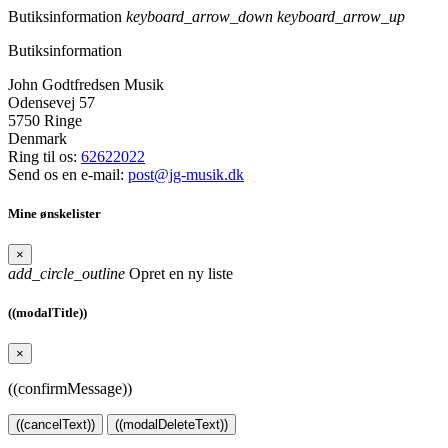
Butiksinformation
keyboard_arrow_down
keyboard_arrow_up
Butiksinformation
John Godtfredsen Musik
Odensevej 57
5750 Ringe
Denmark
Ring til os:
62622022
Send os en e-mail:
post@jg-musik.dk
Mine ønskelister
×
add_circle_outline
Opret en ny liste
((modalTitle))
×
((confirmMessage))
((cancelText))
((modalDeleteText))