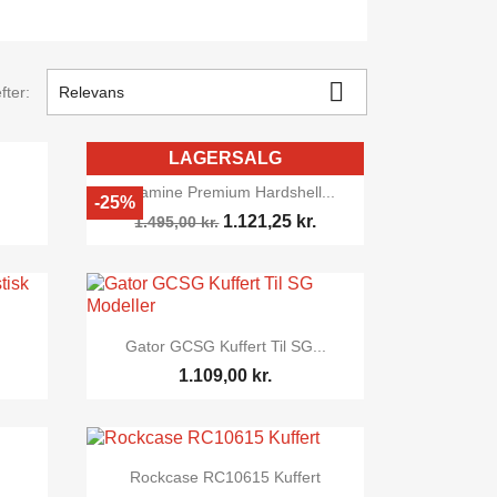

fter:
Relevans
LAGERSALG

Vis her
Takamine Premium Hardshell...
-25%
1.121,25 kr.
1.495,00 kr.

Vis her
Gator GCSG Kuffert Til SG...
1.109,00 kr.

Vis her
Rockcase RC10615 Kuffert