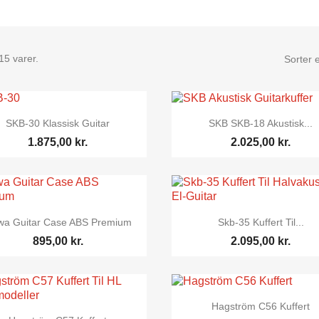
15 varer.
Sorter e


Vis her
Vis her
SKB-30 Klassisk Guitar
SKB SKB-18 Akustisk...
1.875,00 kr.
2.025,00 kr.


Vis her
Vis her
a Guitar Case ABS Premium
Skb-35 Kuffert Til...
895,00 kr.
2.095,00 kr.

Vis her
Hagström C56 Kuffert

Vis her