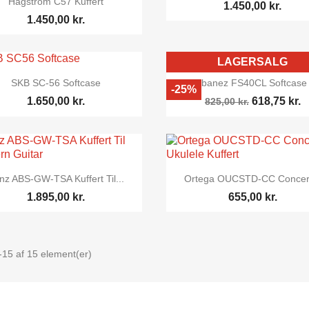
Hagström C57 Kuffert
1.450,00 kr.
1.450,00 kr.
LAGERSALG


Vis her
Vis her
SKB SC-56 Softcase
Ibanez FS40CL Softcase
-25%
1.650,00 kr.
618,75 kr.
825,00 kr.


Vis her
Vis her
nz ABS-GW-TSA Kuffert Til...
Ortega OUCSTD-CC Concert
1.895,00 kr.
655,00 kr.
-15 af 15 element(er)