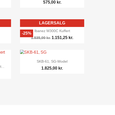
575,00 kr.
LAGERSALG

Vis her
Ibanez M300C Kuffert
-25%
1.151,25 kr.
1.535,00 kr.

Vis her
SKB-61, SG-Model
...
1.825,00 kr.