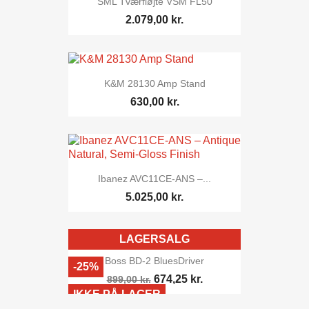
SML Tværfløjte VSM FL50
2.079,00 kr.
K&M 28130 Amp Stand
630,00 kr.
Ibanez AVC11CE-ANS –...
5.025,00 kr.
LAGERSALG
Boss BD-2 BluesDriver
-25%
674,25 kr.
899,00 kr.
IKKE PÅ LAGER