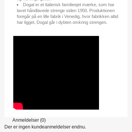
Dogal er et italiensk familieejet mærke, som har
lavet håndlavede strenge siden 1950. Produktionen
foregår på en lille fabrik i Venedig, hvor fabrikken altid
har ligget, Dogal går i dybten omkring strengen.
Anmeldelser (0)
Der er ingen kundeanmeldelser endnu.