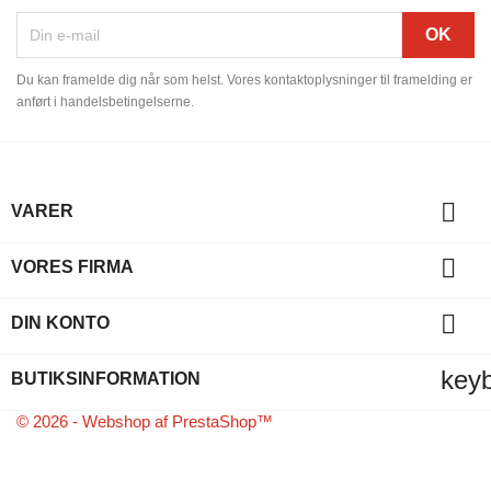
Du kan framelde dig når som helst. Vores kontaktoplysninger til framelding er
anført i handelsbetingelserne.

VARER

VORES FIRMA

DIN KONTO
key
BUTIKSINFORMATION
© 2026 - Webshop af PrestaShop™