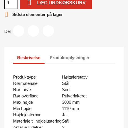

LÆG I INDKØBSKURV

Sidste elementer på lager
Del
Beskrivelse
Produktoplysninger
Produkttype
Højttalerstativ
Rørmateriale
Stål
Rør farve
Sort
Rør overflade
Pulverlakeret
Max højde
3000 mm
Min højde
1110 mm
Højdejusterbar
Ja
Materiale til højdejustering
Stål
Antal udvidelser
2