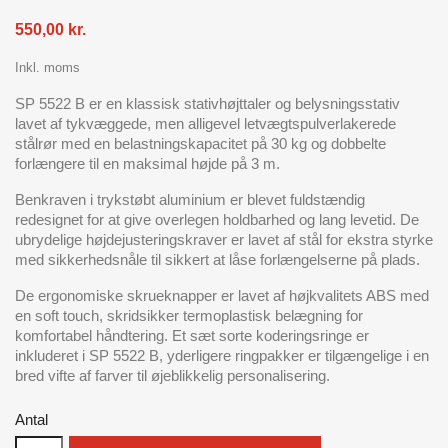
550,00 kr.
Inkl. moms
SP 5522 B er en klassisk stativhøjttaler og belysningsstativ
lavet af tykvæggede, men alligevel letvægtspulverlakerede
stålrør med en belastningskapacitet på 30 kg og dobbelte
forlængere til en maksimal højde på 3 m.
Benkraven i trykstøbt aluminium er blevet fuldstændig
redesignet for at give overlegen holdbarhed og lang levetid.
De
ubrydelige højdejusteringskraver er lavet af stål for ekstra styrke
med sikkerhedsnåle til sikkert at låse forlængelserne på plads.
De ergonomiske skrueknapper er lavet af højkvalitets ABS med
en soft touch, skridsikker termoplastisk belægning for
komfortabel håndtering.
Et sæt sorte koderingsringe er
inkluderet i SP 5522 B, yderligere ringpakker er tilgængelige i en
bred vifte af farver til øjeblikkelig personalisering.
Antal