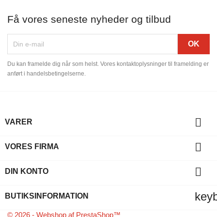
Få vores seneste nyheder og tilbud
Du kan framelde dig når som helst. Vores kontaktoplysninger til framelding er
anført i handelsbetingelserne.

VARER

VORES FIRMA

DIN KONTO
key
BUTIKSINFORMATION
© 2026 - Webshop af PrestaShop™