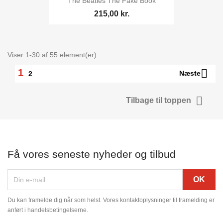
The Beatles The Fake Book
215,00 kr.
Viser 1-30 af 55 element(er)

1
Næste
2

Tilbage til toppen
Få vores seneste nyheder og tilbud
Du kan framelde dig når som helst. Vores kontaktoplysninger til framelding er
anført i handelsbetingelserne.