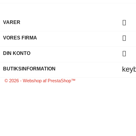

VARER

VORES FIRMA

DIN KONTO
key
BUTIKSINFORMATION
© 2026 - Webshop af PrestaShop™