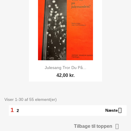
Julesang Tror Du På...
42,00 kr.
Viser 1-30 af 55 element(er)

1
Næste
2

Tilbage til toppen