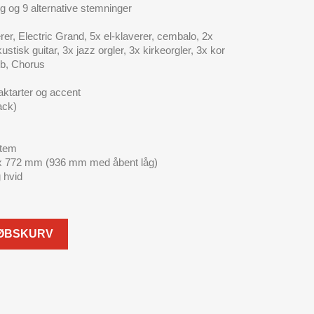
g og 9 alternative stemninger
rer, Electric Grand, 5x el-klaverer, cembalo, 2x
ustisk guitar, 3x jazz orgler, 3x kirkeorgler, 3x kor
erb, Chorus
ktarter og accent
ack)
stem
 x 772 mm (936 mm med åbent låg)
g hvid
KØBSKURV