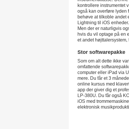
kontrollere instrumentet 
også kan overføre lyden f
behøve at tilkoble andet 
Lightning til iOS enheder
Men der er naturligvis og
hvis du vil optage på en e
et andet højttalersystem, 
Stor softwarepakke
Som om alt dette ikke va
omfattende softwarepakke,
computer eller iPad via 
mere. Du får et 3 måned
online kursus med klave
app der giver dig et profe
LP-380U. Du får også KOR
iOS med trommemaskiner, 
elektronisk musikprodukt