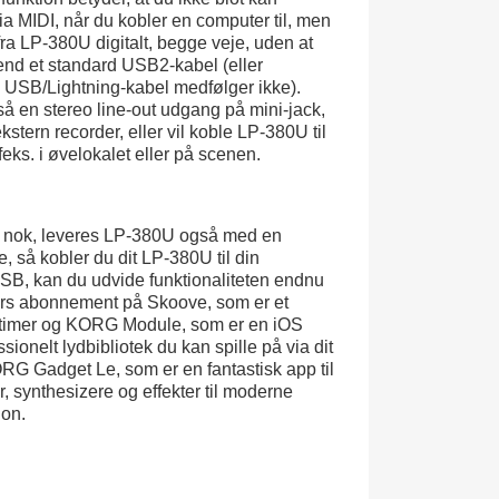
via MIDI, når du kobler en computer til, men
ra LP-380U digitalt, begge veje, uden at
end et standard USB2-kabel (eller
. USB/Lightning-kabel medfølger ikke).
så en stereo line-out udgang på mini-jack,
kstern recorder, eller vil koble LP-380U til
feks. i øvelokalet eller på scenen.
r nok, leveres LP-380U også med en
 så kobler du dit LP-380U til din
USB, kan du udvide funktionaliteten endnu
ers abonnement på Skoove, som er et
rtimer og KORG Module, som er en iOS
ssionelt lydbibliotek du kan spille på via dit
G Gadget Le, som er en fantastisk app til
synthesizere og effekter til moderne
ion.