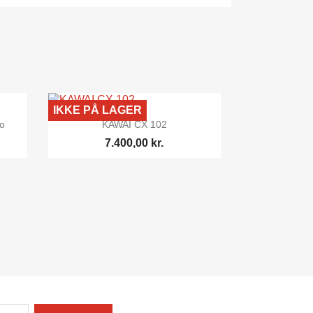
IKKE PÅ LAGER

Vis her
o
KAWAI CX 102
7.400,00 kr.