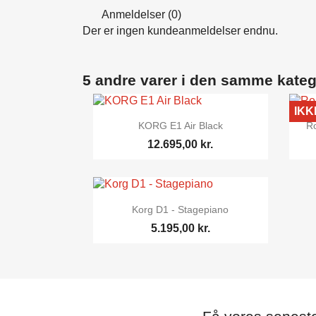
Anmeldelser (0)
Der er ingen kundeanmeldelser endnu.
5 andre varer i den samme kateg
IKK

Vis her
KORG E1 Air Black
R
12.695,00 kr.

Vis her
Korg D1 - Stagepiano
5.195,00 kr.