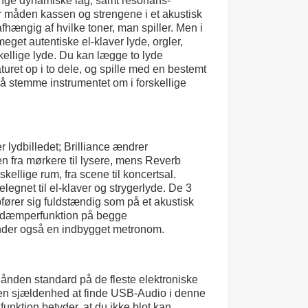
ange dynamiske lag, samt resonans-
r måden kassen og strengene i et akustisk
fhængig af hvilke toner, man spiller. Men i
get autentiske el-klaver lyde, orgler,
skellige lyde. Du kan lægge to lyde
turet op i to dele, og spille med en bestemt
så stemme instrumentet om i forskellige
.
r lydbilledet; Brilliance ændrer
n fra mørkere til lysere, mens Reverb
skellige rum, fra scene til koncertsal.
legnet til el-klaver og strygerlyde. De 3
fører sig fuldstændig som på et akustisk
alvdæmperfunktion på begge
der også en indbygget metronom.
hånden standard på de fleste elektroniske
 en sjældenhed at finde USB-Audio i denne
unktion betyder, at du ikke blot kan