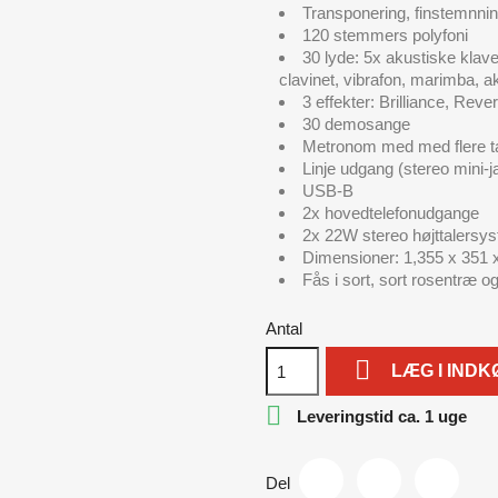
Transponering, finstemnnin
120 stemmers polyfoni
30 lyde: 5x akustiske klave
clavinet, vibrafon, marimba, ak
3 effekter: Brilliance, Rev
30 demosange
Metronom med med flere ta
Linje udgang (stereo mini-j
USB-B
2x hovedtelefonudgange
2x 22W stereo højttalersy
Dimensioner: 1,355 x 351
Fås i sort, sort rosentræ o
Antal

LÆG I IND

Leveringstid ca. 1 uge
Del