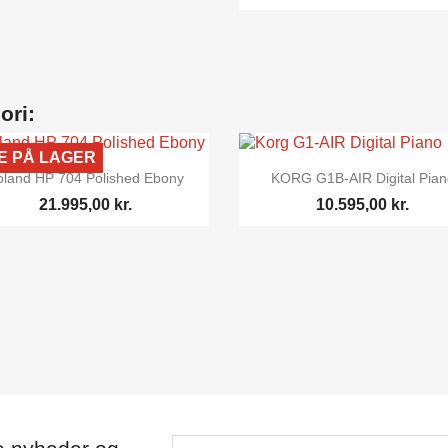
ori:
E PÅ LAGER


Vis her
Vis her
oland HP 704 Polished Ebony
KORG G1B-AIR Digital Pian
21.995,00 kr.
10.595,00 kr.