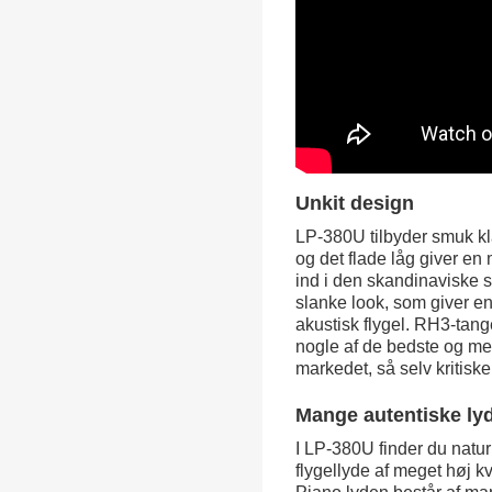
Unkit design
LP-380U tilbyder smuk kla
og det flade låg giver en 
ind i den skandinaviske st
slanke look, som giver en
akustisk flygel. RH3-tang
nogle af de bedste og me
markedet, så selv kritiske
Mange autentiske ly
I LP-380U finder du natur
flygellyde af meget høj k