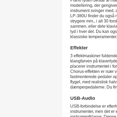
Piano lyden består af m
modellering, der gengive
instrument svinger med, a
LP-380U finder du også me
strygere mm., i alt 30 for
sammen, eller dele klavia
lyd i hver del. Du kan og
klassiske temperamenter
Effekter
3 effektmaskiner fuldende
klangfarven på klaverlyde
placerer instrumentet i for
Chorus-effekten er især ve
fastmonterede pedaler op
flygel, med realistisk h
dæmperpedalerne. Du fin
USB-Audio
USB-forbindelse er efter
instrumenter, men det er
instrumentklasse. Denne f