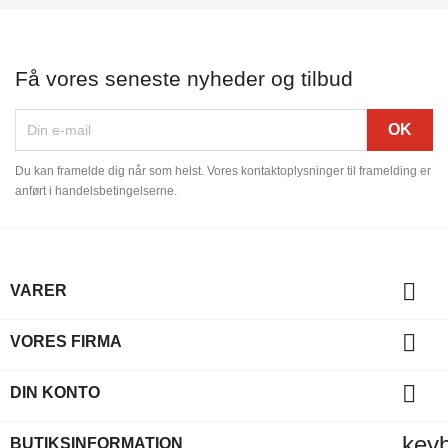
Få vores seneste nyheder og tilbud
Du kan framelde dig når som helst. Vores kontaktoplysninger til framelding er
anført i handelsbetingelserne.

VARER

VORES FIRMA

DIN KONTO
key
BUTIKSINFORMATION