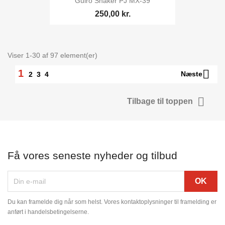
Guiro Shaker PJ MX-39
250,00 kr.
Viser 1-30 af 97 element(er)

1
Næste
2
3
4

Tilbage til toppen
Få vores seneste nyheder og tilbud
Du kan framelde dig når som helst. Vores kontaktoplysninger til framelding er
anført i handelsbetingelserne.