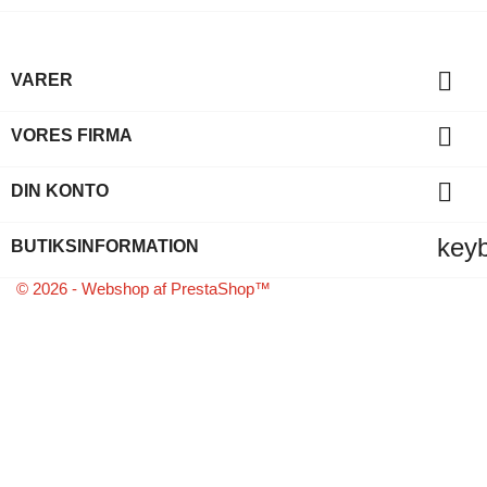

VARER

VORES FIRMA

DIN KONTO
key
BUTIKSINFORMATION
© 2026 - Webshop af PrestaShop™