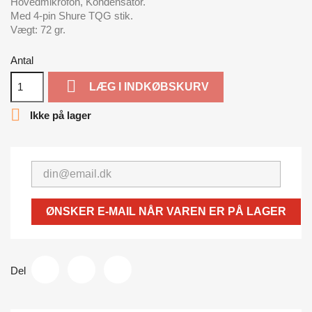
Hovedmikrofon, Kondensator.
Med 4-pin Shure TQG stik.
Vægt: 72 gr.
Antal

LÆG I INDKØBSKURV

Ikke på lager
ØNSKER E-MAIL NÅR VAREN ER PÅ LAGER
Del