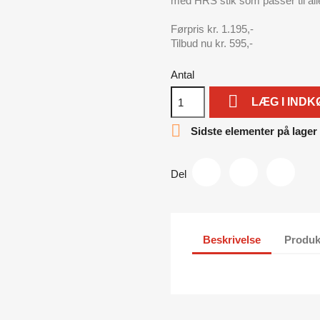
med HRS stik som passer til all
Førpris kr. 1.195,-
Tilbud nu kr. 595,-
Antal

LÆG I IND

Sidste elementer på lager
Del
Beskrivelse
Produk