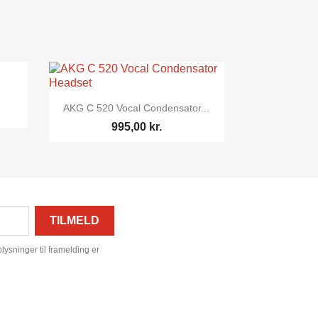

Vis her
AKG C 520 Vocal Condensator...
995,00 kr.
ysninger til framelding er