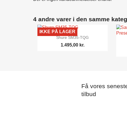
4 andre varer i den samme kateg
IKKE PÅ LAGER

Vis her
Shure SM35-TQG
1.495,00 kr.
Få vores senest
tilbud