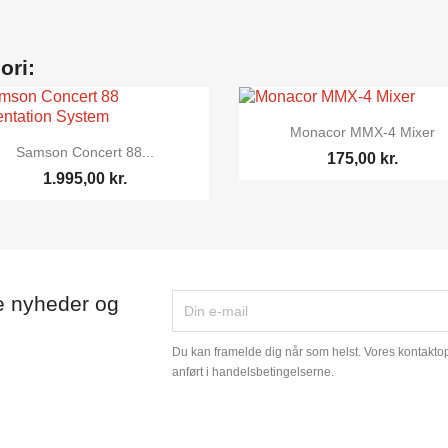
ori:

Vis her
Monacor MMX-4 Mixer

Vis her
Samson Concert 88...
175,00 kr.
1.995,00 kr.
e nyheder og
Du kan framelde dig når som helst. Vores kontaktopl
anført i handelsbetingelserne.