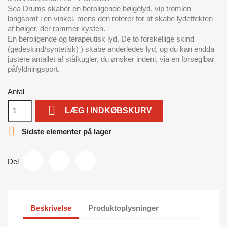
Sea Drums skaber en beroligende bølgelyd, vip tromlen
langsomt i en vinkel, mens den roterer for at skabe lydeffekten
af ​​bølger, der rammer kysten.
En beroligende og terapeutisk lyd. De to forskellige skind
(gedeskind/syntetisk) ) skabe anderledes lyd, og du kan endda
justere antallet af stålkugler, du ønsker indeni, via en forseglbar
påfyldningsport.
Antal

LÆG I INDKØBSKURV

Sidste elementer på lager
Del
Beskrivelse
Produktoplysninger