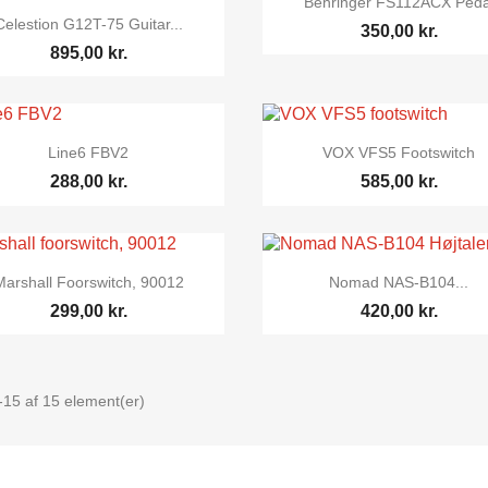
Behringer FS112ACX Peda

Vis her
Celestion G12T-75 Guitar...
350,00 kr.
895,00 kr.


Vis her
Vis her
Line6 FBV2
VOX VFS5 Footswitch
288,00 kr.
585,00 kr.


Vis her
Vis her
Marshall Foorswitch, 90012
Nomad NAS-B104...
299,00 kr.
420,00 kr.
-15 af 15 element(er)