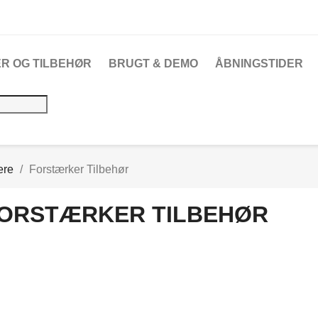
R OG TILBEHØR
BRUGT & DEMO
ÅBNINGSTIDER
ere
Forstærker Tilbehør
ORSTÆRKER TILBEHØR