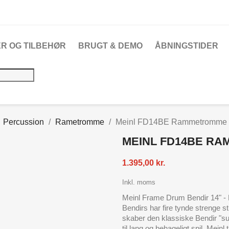
R OG TILBEHØR
BRUGT & DEMO
ÅBNINGSTIDER
Percussion
Rametromme
Meinl FD14BE Rammetromme
MEINL FD14BE R
1.395,00 kr.
Inkl. moms
Meinl Frame Drum Bendir 14" 
Bendirs har fire tynde strenge st
skaber den klassiske Bendir "s
til lang og behageligt spil. Mei