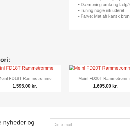
• Dæmpning omkring fælg/k
•
Tuning nøgle inkluderet
• Farve: Mat afrikansk brun
ori:


Vis her
Vis her
Meinl FD18T Rammetromme
Meinl FD20T Rammetromm
1.595,00 kr.
1.695,00 kr.
e nyheder og