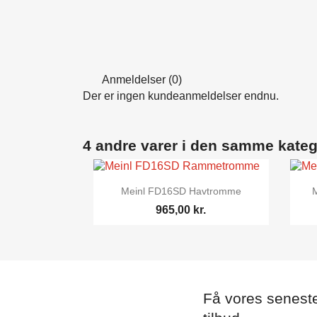
Anmeldelser (0)
Der er ingen kundeanmeldelser endnu.
4 andre varer i den samme kateg

Vis her
Meinl FD16SD Havtromme
965,00 kr.
Få vores senest