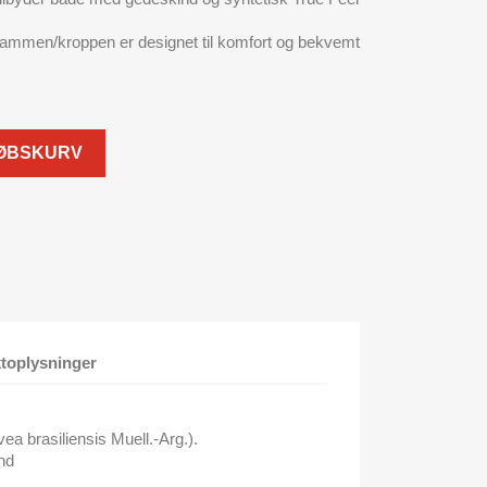
 Rammen/kroppen er designet til komfort og bekvemt
KØBSKURV
toplysninger
ea brasiliensis Muell.-Arg.).
nd
m