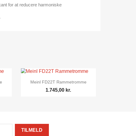
ant for at reducere harmoniske
.

Vis her
e
Meinl FD22T Rammetromme
1.745,00 kr.