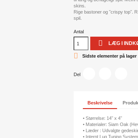
skins.
Rige bastoner og "crispy top".
spil.
Antal

LÆG I IND

Sidste elementer på lager
Del
Beskrivelse
Produk
•
Størrelse: 14" x 4"
• Materialer: Siam Oak (Hev
• Læder : Udvalgte gedeski
• Internt Lug Tuning Syste