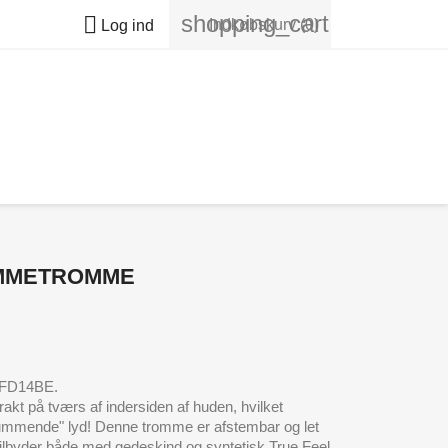
shopping_cart

Indkøbskurv
(0)
Log ind
AMMETROMME
- FD14BE.
rakt på tværs af indersiden af ​​huden, hvilket
ummende" lyd! Denne tromme er afstembar og let
nl tilbyder både med gedeskind og syntetisk True Feel